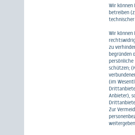
Wir können 
betreiben (z
technischer
Wir können 
rechtswidri
zu verhinde
begründen o
persönliche 
schützen; (i
verbundenen
(im Wesentl
Drittanbiete
Anbieter), s
Drittanbiet
Zur Vermeid
personenbez
weitergeben