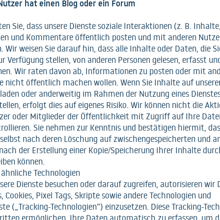
Nutzer hat einen Blog oder ein Forum
en Sie, dass unsere Dienste soziale Interaktionen (z. B. Inhalte
en und Kommentare öffentlich posten und mit anderen Nutze
 Wir weisen Sie darauf hin, dass alle Inhalte oder Daten, die Si
ur Verfügung stellen, von anderen Personen gelesen, erfasst u
en. Wir raten davon ab, Informationen zu posten oder mit an
Sie nicht öffentlich machen wollen. Wenn Sie Inhalte auf unsere
laden oder anderweitig im Rahmen der Nutzung eines Dienstes
ellen, erfolgt dies auf eigenes Risiko. Wir können nicht die Akt
er oder Mitglieder der Öffentlichkeit mit Zugriff auf Ihre Dat
trollieren. Sie nehmen zur Kenntnis und bestätigen hiermit, da
 selbst nach deren Löschung auf zwischengespeicherten und ar
nach der Erstellung einer Kopie/Speicherung Ihrer Inhalte durc
eiben können.
 ähnliche Technologien
ere Dienste besuchen oder darauf zugreifen, autorisieren wir 
 Cookies, Pixel Tags, Skripte sowie andere Technologien und
ste („Tracking-Technologien“) einzusetzen. Diese Tracking-Tec
ritten ermöglichen, Ihre Daten automatisch zu erfassen, um d