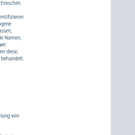
echnischen
entifizieren
ogene
assen,
wie Namen,
wir
n diese,
 behandelt.
mlung von