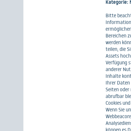
Kategorie: 
Bitte beacht
Information
ermöglichen.
Bereichen z
werden könn
teilen, die 
Assets hoch
Verfügung st
anderer Nutz
Inhalte kon
Ihrer Daten
Seiten oder 
abrufbar bl
Cookies und
Wenn Sie uns
Webbeacons,
Analysedien
können es D