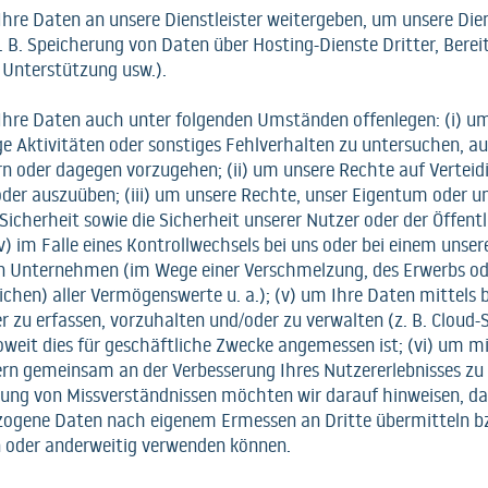
Ihre Daten an unsere Dienstleister weitergeben, um unsere Die
. B. Speicherung von Daten über Hosting-Dienste Dritter, Berei
 Unterstützung usw.).
Ihre Daten auch unter folgenden Umständen offenlegen: (i) u
ge Aktivitäten oder sonstiges Fehlverhalten zu untersuchen, a
rn oder dagegen vorzugehen; (ii) um unsere Rechte auf Verteid
der auszuüben; (iii) um unsere Rechte, unser Eigentum oder u
Sicherheit sowie die Sicherheit unserer Nutzer oder der Öffentl
v) im Falle eines Kontrollwechsels bei uns oder bei einem unser
 Unternehmen (im Wege einer Verschmelzung, des Erwerbs od
ichen) aller Vermögenswerte u. a.); (v) um Ihre Daten mittels 
r zu erfassen, vorzuhalten und/oder zu verwalten (z. B. Cloud-S
oweit dies für geschäftliche Zwecke angemessen ist; (vi) um m
ern gemeinsam an der Verbesserung Ihres Nutzererlebnisses zu 
ung von Missverständnissen möchten wir darauf hinweisen, das
ogene Daten nach eigenem Ermessen an Dritte übermitteln b
 oder anderweitig verwenden können.