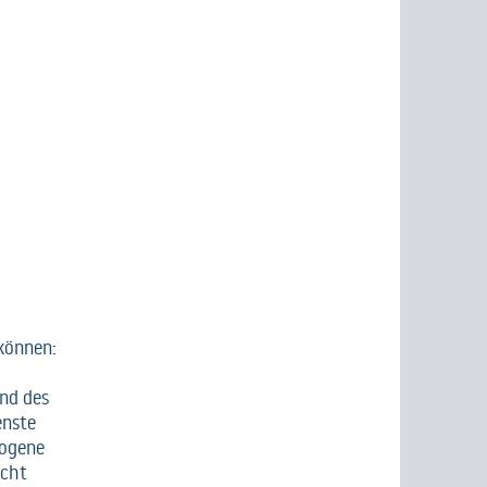
 können:
end des
enste
zogene
icht