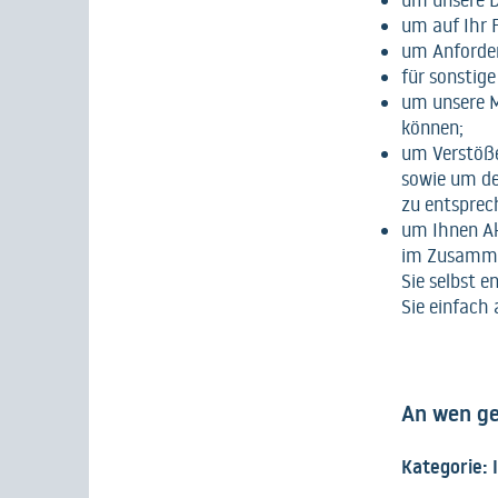
um unsere D
um auf Ihr 
um Anforder
für sonstig
um unsere M
können;
um Verstöße
sowie um de
zu entsprec
um Ihnen Ak
im Zusammen
Sie selbst e
Sie einfach 
An wen ge
Kategorie: