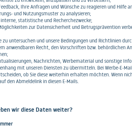
ienste zu entwickeln, anzupassen und zu verbessern;
Feedback, Ihre Anfragen und Wünsche zu reagieren und Hilfe a
ungs- und Nutzungsmuster zu analysieren;
e interne, statistische und Recherchezwecke;
öglichkeiten zur Datensicherheit und Betrugsprävention verb
 zu untersuchen und unsere Bedingungen und Richtlinien dur
m anwendbaren Recht, den Vorschriften bzw. behördlichen A
hen;
tualisierungen, Nachrichten, Werbematerial und sonstige Inf
hang mit unseren Diensten zu übermitteln. Bei Werbe-E-Mai
ntscheiden, ob Sie diese weiterhin erhalten möchten. Wenn nich
auf den Abmeldelink in diesen E-Mails.
ben wir diese Daten weiter?
 Immer