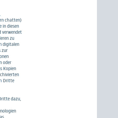
,
rn chatten)
e in diesen
nd verwendet
deren zu
n digitalen
 zur
ionen
en oder
ss Kopien
chivierten
h Dritte
Dritte dazu,
hnologien
as