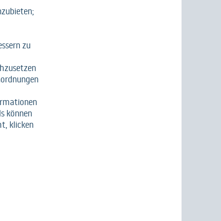
nzubieten;
essern zu
chzusetzen
nordnungen
ormationen
ls können
t, klicken