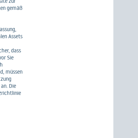
ite zur
aten gemäß
fassung,
len Assets
cher, dass
vor Sie
ch
nd, müssen
utzung
 an. Die
richtlinie