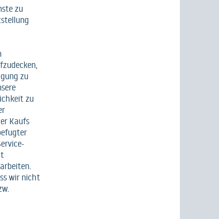
nste zu
tstellung
m
ufzudecken,
igung zu
nsere
ichkeit zu
er
er Kaufs
befugter
ervice-
it
arbeiten.
s wir nicht
zw.